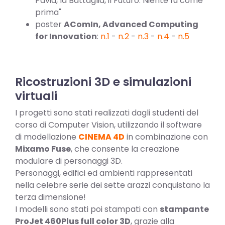
Pavia, la Battaglia, il Futuro. Niente fu come
prima"
poster
AComIn, Advanced Computing
for Innovation
:
n.1
-
n.2
-
n.3
-
n.4
-
n.5
Ricostruzioni 3D e simulazioni
virtuali
I progetti sono stati realizzati dagli studenti del
corso di Computer Vision, utilizzando il software
di modellazione
CINEMA 4D
in combinazione con
Mixamo Fuse
, che consente la creazione
modulare di personaggi 3D.
Personaggi, edifici ed ambienti rappresentati
nella celebre serie dei sette arazzi conquistano la
terza dimensione!
I modelli sono stati poi stampati con
stampante
ProJet 460Plus full color 3D
, grazie alla