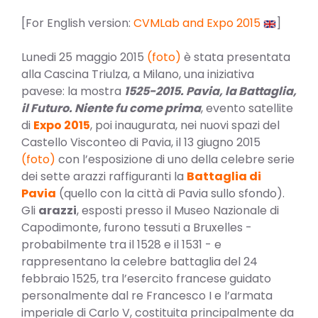
[For English version:
CVMLab and Expo 2015
]
Lunedi 25 maggio 2015
(foto)
è stata presentata
alla Cascina Triulza, a Milano, una iniziativa
pavese: la mostra
1525-2015. Pavia, la Battaglia,
il Futuro. Niente fu come prima
, evento satellite
di
Expo 2015
, poi inaugurata, nei nuovi spazi del
Castello Visconteo di Pavia, il 13 giugno 2015
(foto)
con l’esposizione di uno della celebre serie
dei sette arazzi raffiguranti la
Battaglia di
Pavia
(quello con la città di Pavia sullo sfondo).
Gli
arazzi
, esposti presso il Museo Nazionale di
Capodimonte, furono tessuti a Bruxelles -
probabilmente tra il 1528 e il 1531 - e
rappresentano la celebre battaglia del 24
febbraio 1525, tra l’esercito francese guidato
personalmente dal re Francesco I e l’armata
imperiale di Carlo V, costituita principalmente da